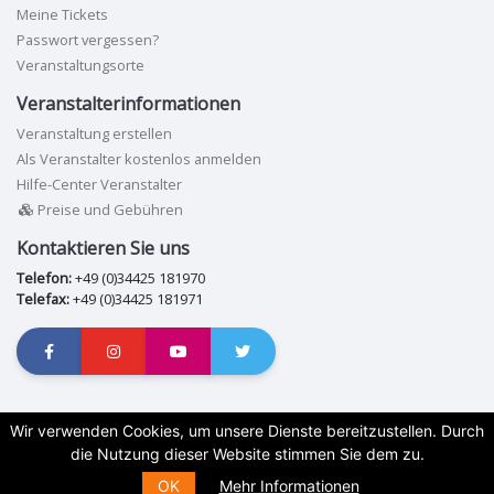
Meine Tickets
Passwort vergessen?
Veranstaltungsorte
Veranstalterinformationen
Veranstaltung erstellen
Als Veranstalter kostenlos anmelden
Hilfe-Center Veranstalter
Preise und Gebühren
Kontaktieren Sie uns
Telefon:
+49 (0)34425 181970
Telefax:
+49 (0)34425 181971
Nutzungsbedingungen
|
Datenschutzerklärung
|
Wir verwenden Cookies, um unsere Dienste bereitzustellen. Durch
die Nutzung dieser Website stimmen Sie dem zu.
Copyright © 2026
OK
Mehr Informationen