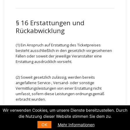
§ 16 Erstattungen und
Rückabwicklung
(1) Ein Anspruch auf Erstattung des Ticketpreises
besteht ausschließlich in den gesetzlich vorgesehenen
Fällen oder soweit der jeweilige Veranstalter eine
Erstattung ausdrücklich vorsieht.
(2) Soweit gesetzlich zulässig, werden bereits
angefallene Service-, Versand- oder sonstige
Vermittlungsleistungen von einer Erstattung nicht
umfasst, sofern diese Leistungen ordnungsgemäß
erbracht wurden.
Wir verwenden Cookies, um unsere Dienste bereitzustellen. Durch
(3) Rückzahlungen erfolgen grundsätzlich über
die Nutzung dieser Website stimmen Sie dem zu.
dasselbe Zahlungsmittel, das bei der ursprünglichen
OK
Mehr Informationen
Bestellung verwendet wurde, soweit gesetzlich nichts