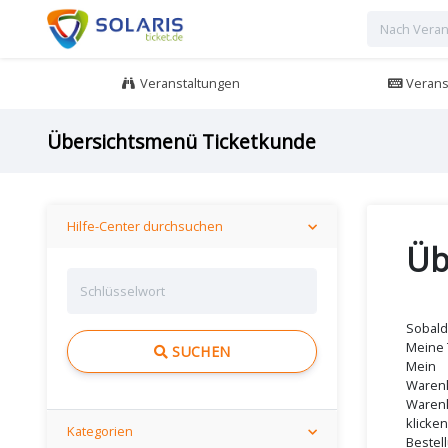
Veranstaltungen
Veranst
Übersichtsmenü Ticketkunde
Hilfe-Center durchsuchen
Üb
Sobald
Meine 
SUCHEN
Mein
Warenk
Warenk
klicke
Kategorien
Bestel