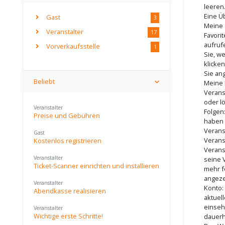
leeren
Eine Ü
Gast
3
Meine
Veranstalter
17
Favori
aufruf
Vorverkaufsstelle
1
Sie, w
klicke
Sie an
Beliebt
Meine 
Verans
oder l
Veranstalter
Folgen:
Preise und Gebühren
haben 
Verans
Gast
Verans
Kostenlos registrieren
Verans
Veranstalter
seine 
Ticket-Scanner einrichten und installieren
mehr f
angeze
Veranstalter
Konto:
Abendkasse realisieren
aktuel
einseh
Veranstalter
Wichtige erste Schritte!
dauerh