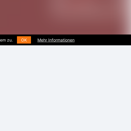
dem zu.
OK
Mehr Informationen
Datum
22
Aug
2026
19.00 – 23.00 Uhr
Zum Kalender hinzufügen
Veranstaltungsort
Details