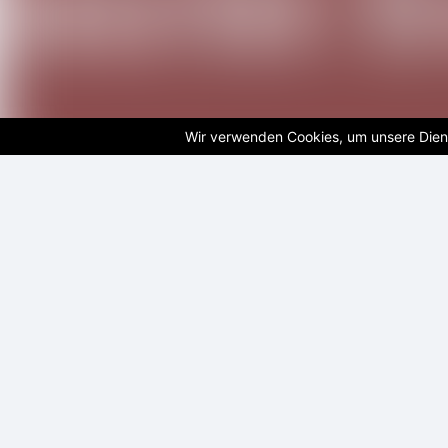
Wir verwenden Cookies, um unsere Diens
Klassikkonzert mit dem 
Leipzig
Beschreibung
Klassikkonzert in der Schlosskirche Droyß